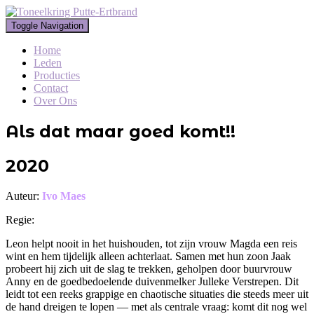
Toggle Navigation
Home
Leden
Producties
Contact
Over Ons
Als dat maar goed komt!!
2020
Auteur:
Ivo Maes
Regie:
Leon helpt nooit in het huishouden, tot zijn vrouw Magda een reis
wint en hem tijdelijk alleen achterlaat. Samen met hun zoon Jaak
probeert hij zich uit de slag te trekken, geholpen door buurvrouw
Anny en de goedbedoelende duivenmelker Julleke Verstrepen. Dit
leidt tot een reeks grappige en chaotische situaties die steeds meer uit
de hand dreigen te lopen — met als centrale vraag: komt dit nog wel